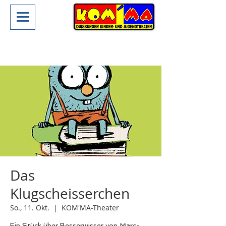
Das
Klugscheisserchen
So., 11. Okt.
  |  
KOM'MA-Theater
Ein Stück über Besserwisser von Marc-