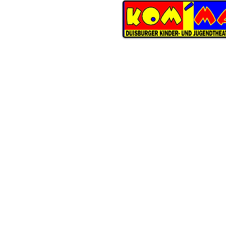
KOM'MA
Duisburger Kinder- und Jugend
Schwarzenberger Straße 147
D-47226 Duisburg
ÖFFNUNGSZEITEN THEATERBÜ
Dienstag
bis Donnerstag
09:30 Uhr bis 13:00 Uhr
Telefon 0203 283-8486
E-Mail
info@kommatheater.de
In den Schulferien NRW ist das
Theaterbüro nur unregelmäßig 