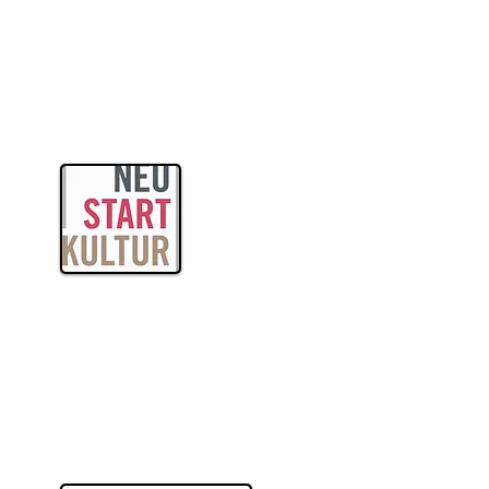
itas
ogik