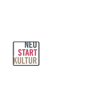
itas
ogik