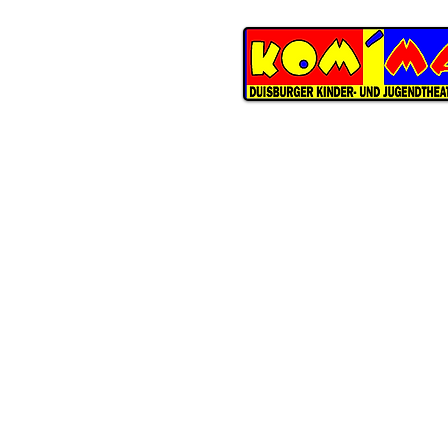
KOM'MA
Duisburger Kinder- und Jugend
Schwarzenberger Straße 147
D-47226 Duisburg
ÖFFNUNGSZEITEN THEATERBÜ
Dienstag
bis Donnerstag
09:30 Uhr bis 13:00 Uhr
Telefon 0203 283-8486
E-Mail
info@kommatheater.de
In den Schulferien NRW ist das
Theaterbüro nur unregelmäßig 