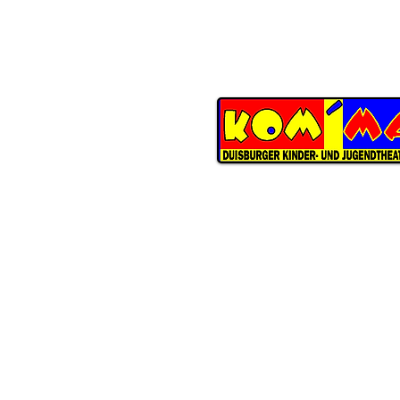
KOM'MA
Duisburger Kinder- und Jugend
Schwarzenberger Straße 147
D-47226 Duisburg
ÖFFNUNGSZEITEN THEATERBÜ
Dienstag
bis Donnerstag
09:30 Uhr bis 13:00 Uhr
Telefon 0203 283-8486
E-Mail
info@kommatheater.de