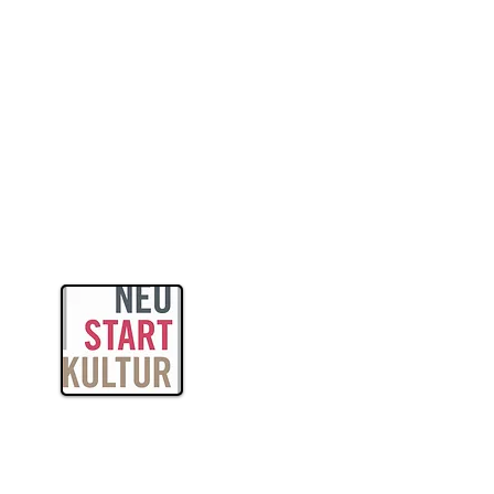
itas
ogik