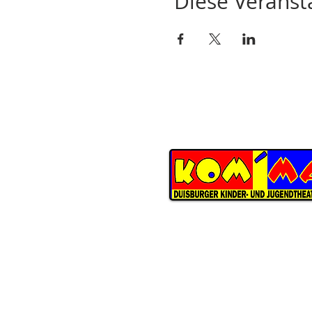
Diese Veransta
KOM'MA
Duisburger Kinder- und Jugend
Schwarzenberger Straße 147
D-47226 Duisburg
ÖFFNUNGSZEITEN THEATERBÜ