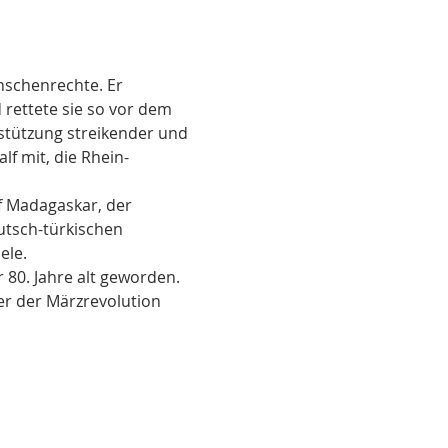
nschenrechte. Er 
rettete sie so vor dem 
tützung streikender und 
lf mit, die Rhein-
f Madagaskar, der 
utsch-türkischen 
ele.
 80. Jahre alt geworden.
er der Märzrevolution 