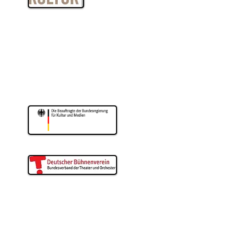
eater wird gefördert
m für Kultur und Wissenschaft
drhein-Westfalen