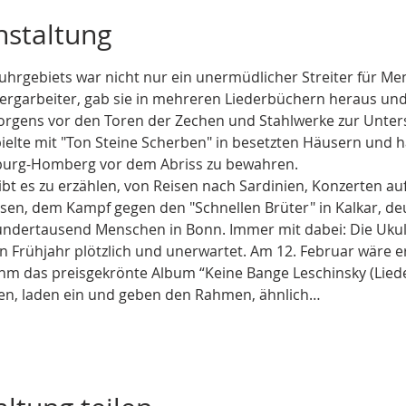
nstaltung
uhrgebiets war nicht nur ein unermüdlicher Streiter für Me
ergarbeiter, gab sie in mehreren Liederbüchern heraus und 
orgens vor den Toren der Zechen und Stahlwerke zur Unters
ielte mit "Ton Steine Scherben" in besetzten Häusern und ha
burg-Homberg vor dem Abriss zu bewahren.
bt es zu erzählen, von Reisen nach Sardinien, Konzerten au
nsen, dem Kampf gegen den "Schnellen Brüter" in Kalkar, de
undertausend Menschen in Bonn. Immer mit dabei: Die Ukul
en Frühjahr plötzlich und unerwartet. Am 12. Februar wäre er
ihm das preisgekrönte Album “Keine Bange Leschinsky (Lied
n, laden ein und geben den Rahmen, ähnlich…