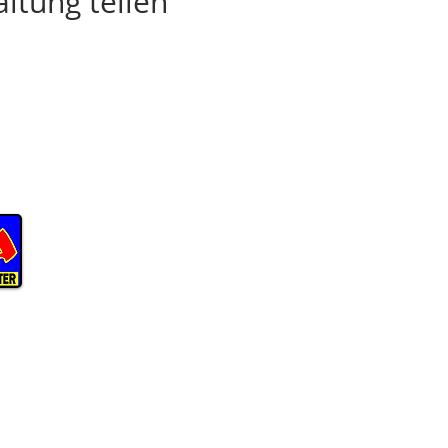
ltung teilen
Anfahrt ÖPNV
INHALT
theater
Willy-Brandt-Kolleg - 2 Min Fußweg
Spielplan
Friedrich-Ebert-Straße - 5 Min Fußweg
Eintrittspreise
Rheinhausen Rathaus - 5 Min Fußweg
Ne
ws
Stücke
Schulen und K
NEWSLETTER
Theaterpädag
RO
Sie möchten keine Vorstellung mehr
Festivals