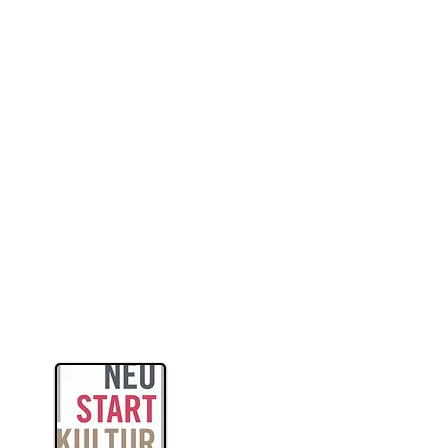
itas
ogik