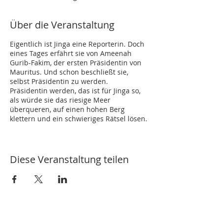
Über die Veranstaltung
Eigentlich ist Jinga eine Reporterin. Doch
eines Tages erfährt sie von Ameenah
Gurib-Fakim, der ersten Präsidentin von
Mauritus. Und schon beschließt sie,
selbst Präsidentin zu werden.
Präsidentin werden, das ist für Jinga so,
als würde sie das riesige Meer
überqueren, auf einen hohen Berg
klettern und ein schwieriges Rätsel lösen.
Manche Hilfe hat Jinga bei ihrem
mutigen Vorhaben: Ganz viele „Ich
kann…“-Sätze, ein „Ich traue mich…Seil“
Diese Veranstaltung teilen
und ihre Findekiste voller Geschichten
von Frauen, die Meere überquert, Berge
bestiegen und schwierige Rätsel gelöst
haben. Wenn die das können, kann ich
das vielleicht auch, sagt sich Jinga. Denn
Geschichten können Mut machen.