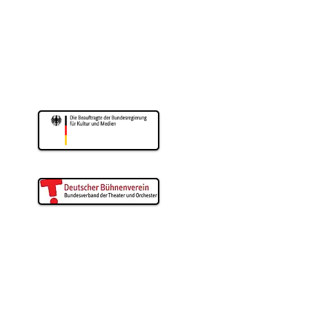
eater wird gefördert
m für Kultur und Wissenschaft
drhein-Westfalen
Duisburg