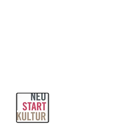
itas
ogik