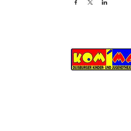
KOM'MA
Duisburger Kinder- und Jugend
Schwarzenberger Straße 147
D-47226 Duisburg
ÖFFNUNGSZEITEN THEATERBÜ
Dienstag
bis Donnerstag
09:30 Uhr bis 13:00 Uhr