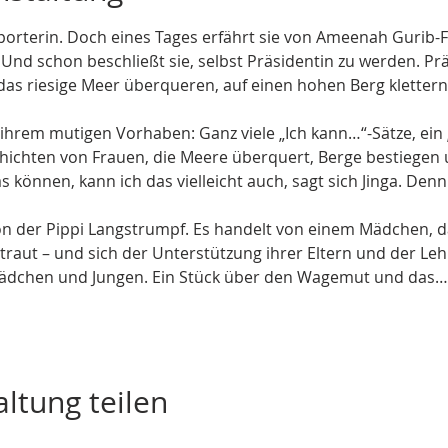
Reporterin. Doch eines Tages erfährt sie von Ameenah Gurib-F
Und schon beschließt sie, selbst Präsidentin zu werden. Prä
e das riesige Meer überqueren, auf einen hohen Berg klettern
 ihrem mutigen Vorhaben: Ganz viele „Ich kann…“-Sätze, ein 
schichten von Frauen, die Meere überquert, Berge bestiegen 
s können, kann ich das vielleicht auch, sagt sich Jinga. De
ion der Pippi Langstrumpf. Es handelt von einem Mädchen, da
raut – und sich der Unterstützung ihrer Eltern und der Lehre
dchen und Jungen. Ein Stück über den Wagemut und das…
ltung teilen