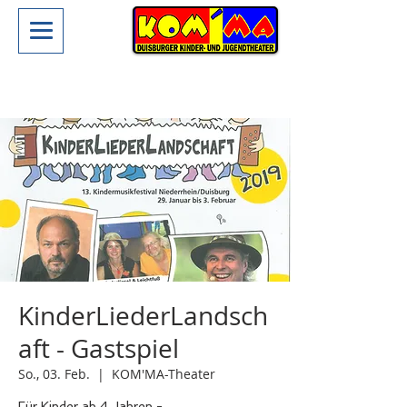
KinderLiederLandsch
aft - Gastspiel
So., 03. Feb.
  |  
KOM'MA-Theater
Für Kinder ab 4 Jahren -