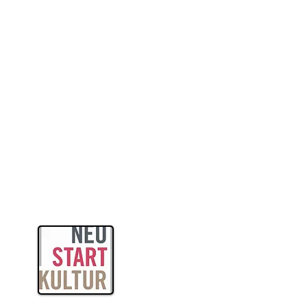
itas
ogik