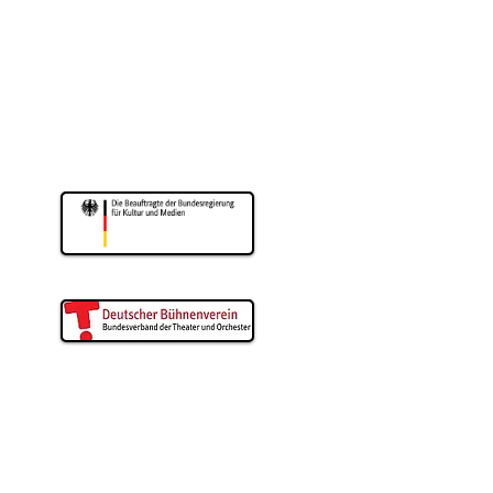
eater wird gefördert
m für Kultur und Wissenschaft
drhein-Westfalen
Duisburg