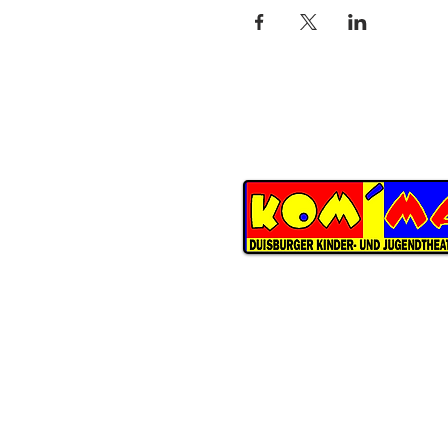
KOM'MA
Duisburger Kinder- und Jugend
Schwarzenberger Straße 147
D-47226 Duisburg
ÖFFNUNGSZEITEN THEATERBÜ
Dienstag
bis Donnerstag
09:30 Uhr bis 13:00 Uhr