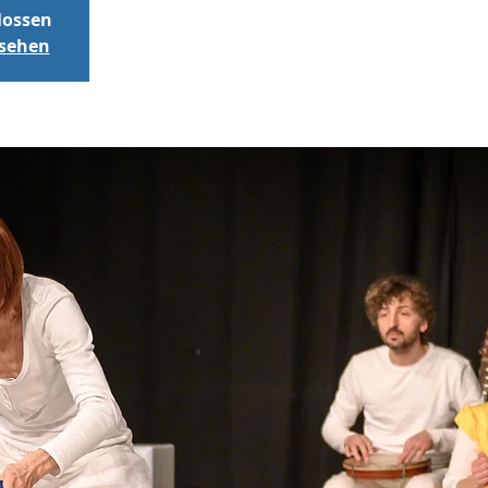
lossen
nsehen