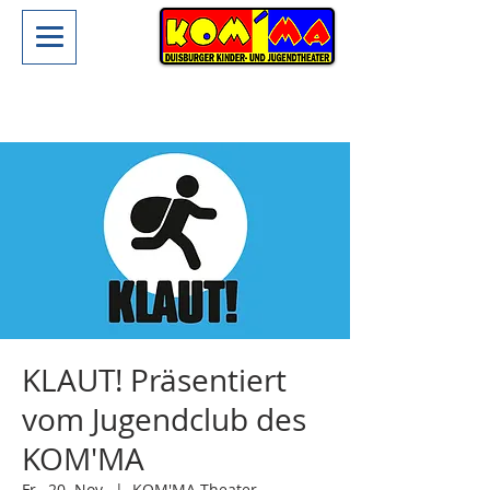
KLAUT! Präsentiert
vom Jugendclub des
KOM'MA
Fr., 20. Nov.
  |  
KOM'MA-Theater