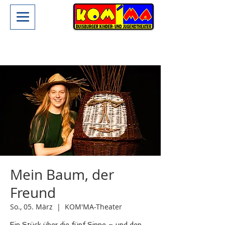
Mein Baum, der
Freund
So., 05. März
  |  
KOM'MA-Theater
Ein Stück über die fünf Sinne – und den