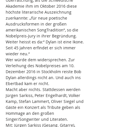
Überraschung, als die Schwedische 
Akademie ihm im Oktober 2016 diese 
höchste literarische Auszeichnung 
zuerkannte: „für neue poetische 
Ausdrucksformen in der großen 
amerikanischen SongTradition“, so die 
Nobelpreis-Jury in ihrer Begründung. 
Weiter heisst es da:“ Dylan ist eine Ikone. 
Seit 45 Jahren erﬁndet er sich immer 
wieder neu.“ 
Wer würde dem widersprechen. Zur 
Verleihung des Nobelpreises am 10. 
Dezember 2016 in Stockholm reiste Bob 
Dylan allerdings nicht an. Und auch ins 
Ebertbad kam er nicht. 
Macht aber nichts. Stattdessen werden 
Jürgen Sarkiss, Peter Engelhardt, Volker 
Kamp, Stefan Lammert, Oliver Siegel und 
Gäste ein Konzert als Tribute geben als 
Hommage an den großen 
Mit: Jürgen Sarkiss (Gesang. Gitarre), 