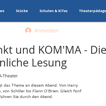
ws
Stücke
Schulen & KiTas
Theaterpädago
Anmelden
kt und KOM'MA - Di
liche Lesung
-Theater
ßt das Thema an diesem Abend. Von Harry
 von Schiller bis Flann O’Brien. Gleich fünf
ühren Sie durch den Abend.