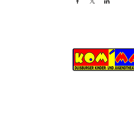
KOM'MA
Duisburger Kinder- und Jugend
Schwarzenberger Straße 147
D-47226 Duisburg
ÖFFNUNGSZEITEN THEATERBÜ
Dienstag
bis Donnerstag
09:30 Uhr bis 13:00 Uhr