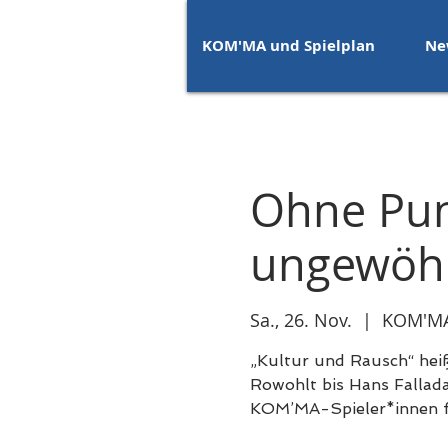
KOM'MA und Spielplan
Ne
Ohne Pun
ungewöhn
Sa., 26. Nov.
  |  
KOM'MA
„Kultur und Rausch“ hei
Rowohlt bis Hans Fallada,
KOM’MA-Spieler*innen f