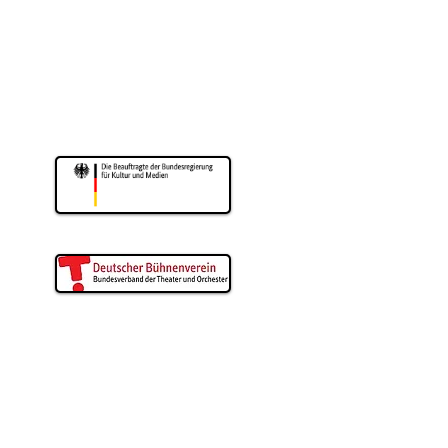
eater wird gefördert
m für Kultur und Wissenschaft
drhein-Westfalen
Duisburg