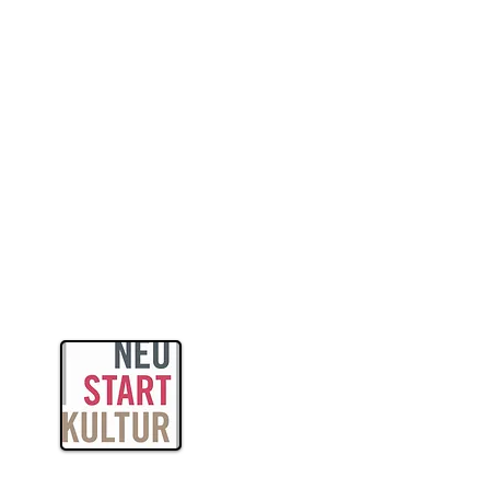
itas
ogik