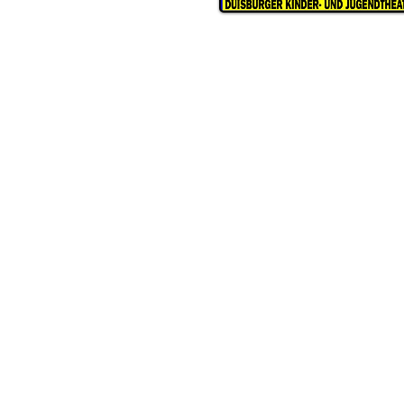
KOM'MA
Duisburger Kinder- und Jugend
Schwarzenberger Straße 147
D-47226 Duisburg
ÖFFNUNGSZEITEN THEATERBÜ
Dienstag
bis Donnerstag
09:30 Uhr bis 13:00 Uhr
Telefon 0203 283-8486
E-Mail
info@kommatheater.de
In den Schulferien NRW ist das
Theaterbüro nur unregelmäßig 