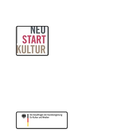
itas
ogik