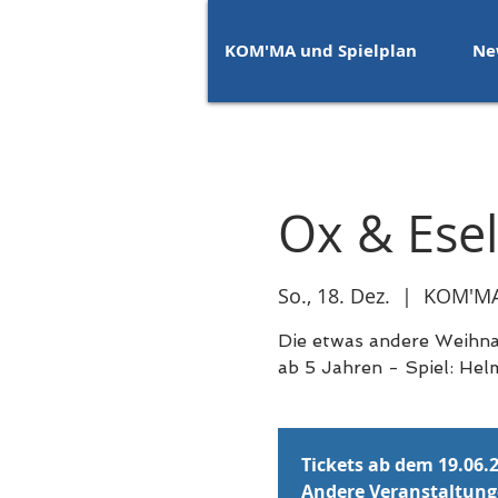
KOM'MA und Spielplan
Ne
Ox & Esel
So., 18. Dez.
  |  
KOM'MA
Die etwas andere Weihna
ab 5 Jahren - Spiel: H
Tickets ab dem 19.06.
Andere Veranstaltun