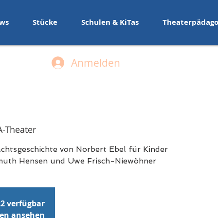
ws
Stücke
Schulen & KiTas
Theaterpädago
Anmelden
-Theater
chtsgeschichte von Norbert Ebel für Kinder
elmuth Hensen und Uwe Frisch-Niewöhner
22 verfügbar
gen ansehen