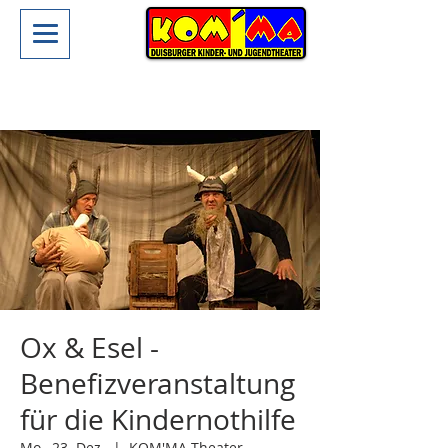
Ox & Esel -
Benefizveranstaltung
für die Kindernothilfe
Mo., 23. Dez.
  |  
KOM'MA-Theater