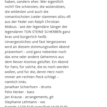
haben, sondern eher: Wer eigentlich 
nicht? Die schönsten, die wütendsten, 
die wildesten und auch die 
romantischsten Lieder stammen allzu oft 
aus der Feder von Ralph Christian 
Möbius - wie der legendäre Sänger der 
legendären TON STEINE SCHERBEN ganz 
brav und bürgerlich heißt. 
Unvergessliches und fast Vergessenes 
wird an diesem stimmungsvollen Abend 
präsentiert – und ganz nebenbei noch 
das eine oder andere Geheimnis aus 
dem Reiser-Kosmos gelüftet. Ein Abend 
für Fans, für solche, die es noch werden 
wollen, und für die, deren Herz noch 
immer am rechten Fleck schlägt – 
nämlich links.
Jonathan Schierhorn - drums
Felix Hecker - bass
Jan Krause - arrangements, git
Stephanie Lehmann - voc
Eintritt: 17,00 EUR (ermäßigt 10,00 EUR)