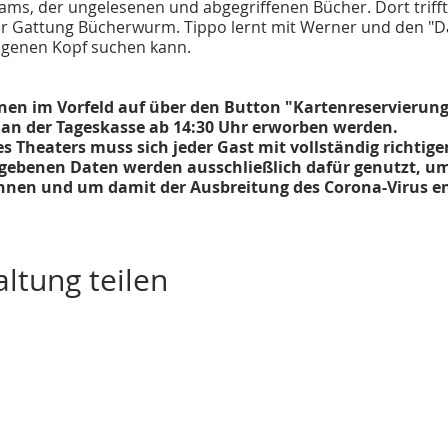
ms, der ungelesenen und abgegriffenen Bücher. Dort trifft 
 Gattung Bücherwurm. Tippo lernt mit Werner und den "D
igenen Kopf suchen kann.
nen im Vorfeld auf über den Button "Kartenreservierung
an der Tageskasse ab 14:30 Uhr erworben werden.
 Theaters muss sich jeder Gast mit vollständig richtige
egebenen Daten werden ausschließlich dafür genutzt, um
nnen und um damit der Ausbreitung des Corona-Virus e
t 2,00 EUR)
ltung teilen
mäßigt 4,00 EUR)