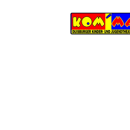
KOM'MA
Duisburger Kinder- und Jugend
Schwarzenberger Straße 147
D-47226 Duisburg
ÖFFNUNGSZEITEN THEATERBÜ
Dienstag
bis Donnerstag
09:30 Uhr bis 13:00 Uhr
Telefon 0203 283-8486
E-Mail
info@kommatheater.de
In den Schulferien NRW ist das
Theaterbüro nur unregelmäßig 