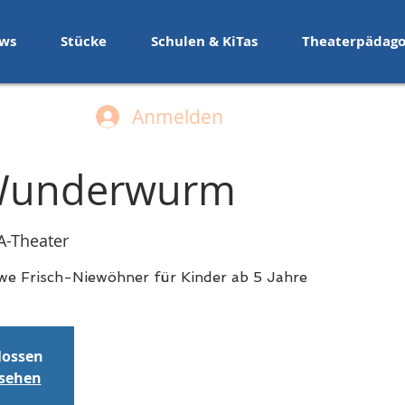
ws
Stücke
Schulen & KiTas
Theaterpädago
Anmelden
Wunderwurm
-Theater
we Frisch-Niewöhner für Kinder ab 5 Jahre
lossen
nsehen