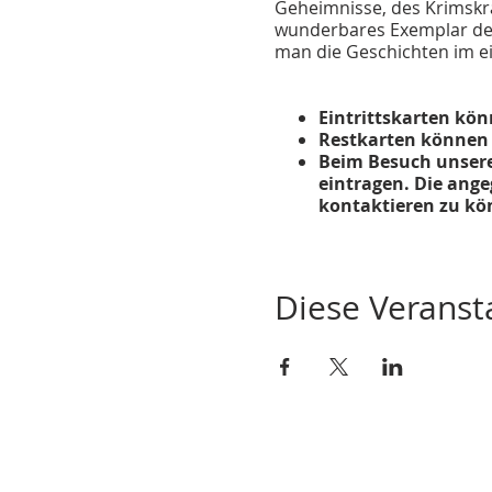
Geheimnisse, des Krimskra
wunderbares Exemplar der
man die Geschichten im e
Eintrittskarten kön
Restkarten können 
Beim Besuch unseres
eintragen. Die ang
kontaktieren zu kö
Eintritt:
Kinder: 4,00 EUR (ermäßig
Diese Veransta
Erwachsene: 8,00 EUR (er