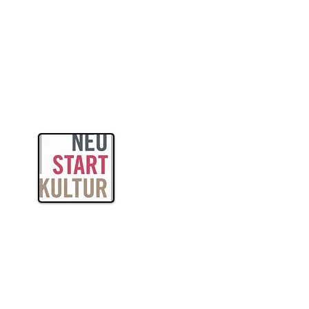
itas
ogik