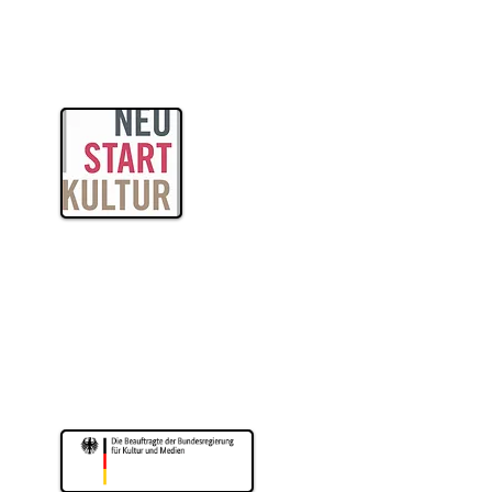
s Schöne an der
hlimmen WM-Pleite ist
 dass wir uns endlich, ...
itas
ogik