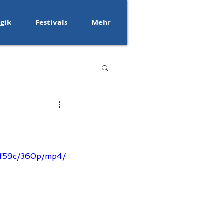
gik
Festivals
Mehr
e4f59c/360p/mp4/