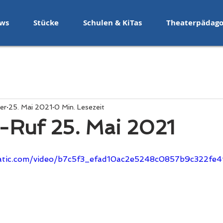
ws
Stücke
Schulen & KiTas
Theaterpädago
Anmelden
er
25. Mai 2021
0 Min. Lesezeit
-Ruf 25. Mai 2021
static.com/video/b7c5f3_efad10ac2e5248c0857b9c322f