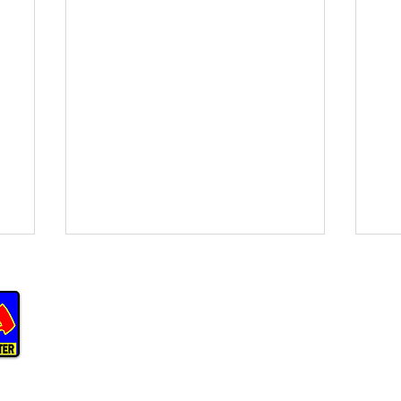
Anfahrt ÖPNV
INHALT